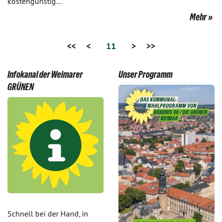
kostengünstig…
Mehr
<<
<
11
>
>>
Infokanal der Weimarer
Unser Programm
GRÜNEN
Schnell bei der Hand, in