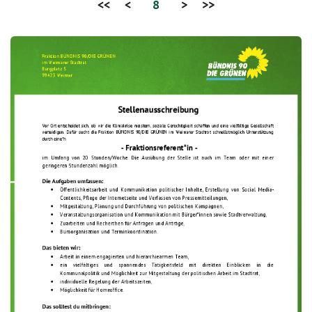
<<
<
8
>
>>