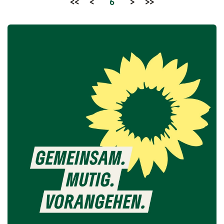
<<
<
6
>
>>