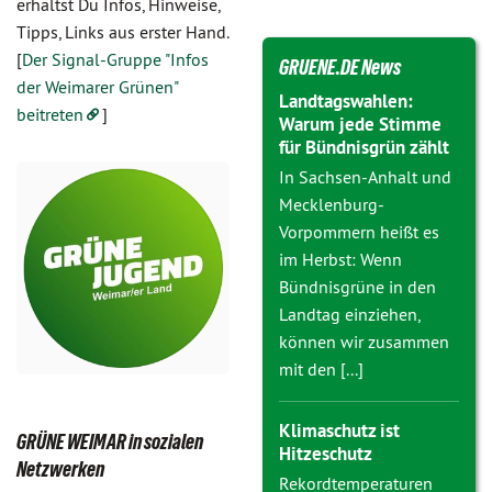
erhältst Du Infos, Hinweise,
Tipps, Links aus erster Hand.
[
Der Signal-Gruppe "Infos
GRUENE.DE News
der Weimarer Grünen"
Landtagswahlen:
beitreten
]
Warum jede Stimme
für Bündnisgrün zählt
In Sachsen-Anhalt und
Mecklenburg-
Vorpommern heißt es
im Herbst: Wenn
Bündnisgrüne in den
Landtag einziehen,
können wir zusammen
mit den [...]
Klimaschutz ist
GRÜNE WEIMAR in sozialen
Hitzeschutz
Netzwerken
Rekordtemperaturen