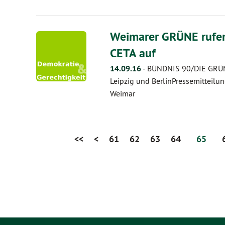
Weimarer GRÜNE rufen
CETA auf
14.09.16
-
BÜNDNIS 90/DIE GRÜN
Leipzig und BerlinPressemittei
Weimar
<<
<
61
62
63
64
65