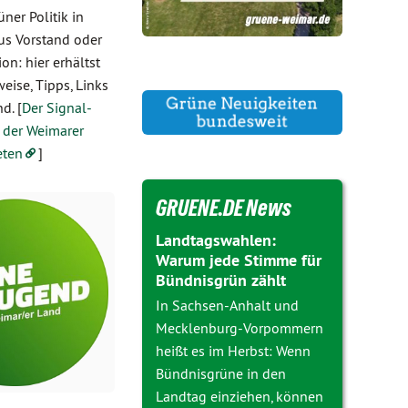
ner Politik in
us Vorstand oder
ion: hier erhältst
eise, Tipps, Links
d. [
Der Signal-
 der Weimarer
eten
]
GRUENE.DE News
Landtagswahlen:
Warum jede Stimme für
Bündnisgrün zählt
In Sachsen-Anhalt und
Mecklenburg-Vorpommern
heißt es im Herbst: Wenn
Bündnisgrüne in den
Landtag einziehen, können