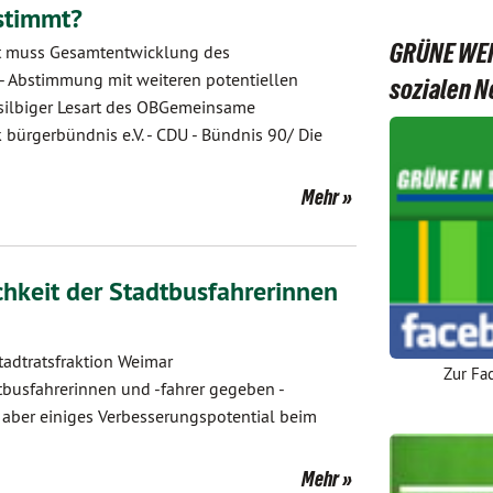
stimmt?
GRÜNE WEI
adt muss Gesamtentwicklung des
- Abstimmung mit weiteren potentiellen
sozialen 
nsilbiger Lesart des OBGemeinsame
bürgerbündnis e.V. - CDU - Bündnis 90/ Die
Mehr
chkeit der Stadtbusfahrerinnen
tadtratsfraktion Weimar
Zur Fa
tbusfahrerinnen und -fahrer gegeben -
er einiges Verbesserungspotential beim
Mehr