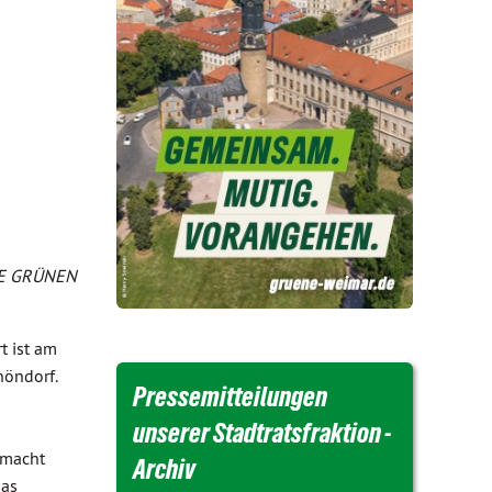
DIE GRÜNEN
t ist am
höndorf.
Pressemitteilungen
unserer Stadtratsfraktion -
 macht
Archiv
das