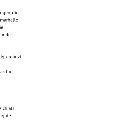
ngen, die
imarhalle
ie
Landes.
g, ergänzt:
as für
eich als
zugute