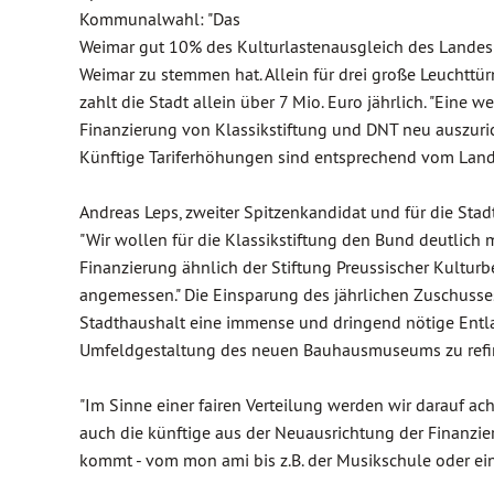
Kommunalwahl: "Das
Weimar gut 10% des Kulturlastenausgleich des Landes be
Weimar zu stemmen hat. Allein für drei große Leuchttü
zahlt die Stadt allein über 7 Mio. Euro jährlich. "Eine
Finanzierung von Klassikstiftung und DNT neu auszur
Künftige Tariferhöhungen sind entsprechend vom Land z
Andreas Leps, zweiter Spitzenkandidat und für die Sta
"Wir wollen für die Klassikstiftung den Bund deutlich m
Finanzierung ähnlich der Stiftung Preussischer Kulturbe
angemessen." Die Einsparung des jährlichen Zuschusses
Stadthaushalt eine immense und dringend nötige Entla
Umfeldgestaltung des neuen Bauhausmuseums zu refin
"Im Sinne einer fairen Verteilung werden wir darauf a
auch die künftige aus der Neuausrichtung der Finanz
kommt - vom mon ami bis z.B. der Musikschule oder ei