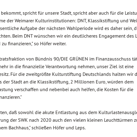
kommt, spricht für unsere Stadt, spricht aber auch für die Leistu
rme der Weimarer Kulturinstitutionen: DNT, Klassikstiftung und We
 wesentliche Aufgabe der nächsten Wahlperiode wird es daher sein, d
ichten. Beim DNT wünschen wir ein deutlicheres Engagement des 
u finanzieren," so Höfer weiter.
dtratsfraktion von Bündnis 90/DIE GRÜNEN im Finanzausschuss täti
ehr in die finanzielle Verantwortung nehmen, unser Ziel ist eine
sitz. Für die zweitgrößte Kulturstiftung Deutschlands halten wir d
 der Stadt an die Klassikstiftung, 2 Millionen Euro, würden dem
stung verschaffen und nebenbei auch helfen, die Kosten für die
anzieren."
chten, daß sowohl die akute Entlastung aus dem Kulturlastenausgl
ierung der SWK nach 2020 auch den vielen kleinen Leuchttürmen 
nem Bachhaus," schließen Höfer und Leps.