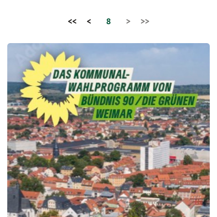
<<
<
8
>
>>