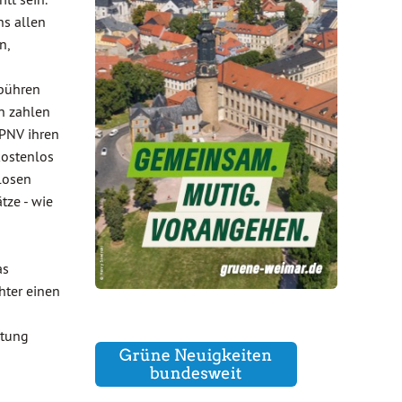
ns allen
n,
ebühren
en zahlen
ÖPNV ihren
kostenlos
losen
tze - wie
as
hter einen
ltung