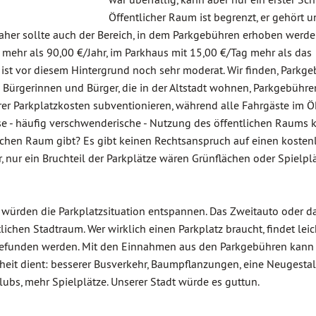
Öffentlicher Raum ist begrenzt, er gehört u
aher sollte auch der Bereich, in dem Parkgebühren erhoben werde
 mehr als 90,00 €/Jahr, im Parkhaus mit 15,00 €/Tag mehr als das
ist vor diesem Hintergrund noch sehr moderat. Wir finden, Parkg
e Bürgerinnen und Bürger, die in der Altstadt wohnen, Parkgebühr
rer Parkplatzkosten subventionieren, während alle Fahrgäste im 
e - häufig verschwenderische - Nutzung des öffentlichen Raums 
lichen Raum gibt? Es gibt keinen Rechtsanspruch auf einen kosten
, nur ein Bruchteil der Parkplätze wären Grünflächen oder Spielplä
ürden die Parkplatzsituation entspannen. Das Zweitauto oder d
ichen Stadtraum. Wer wirklich einen Parkplatz braucht, findet leic
e gefunden werden. Mit den Einnahmen aus den Parkgebühren kann
nheit dient: besserer Busverkehr, Baumpflanzungen, eine Neugesta
lubs, mehr Spielplätze. Unserer Stadt würde es guttun.