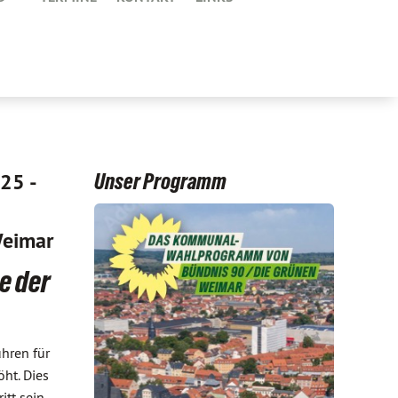
25 -
Unser Programm
eimar
e der
hren für
ht. Dies
itt sein.