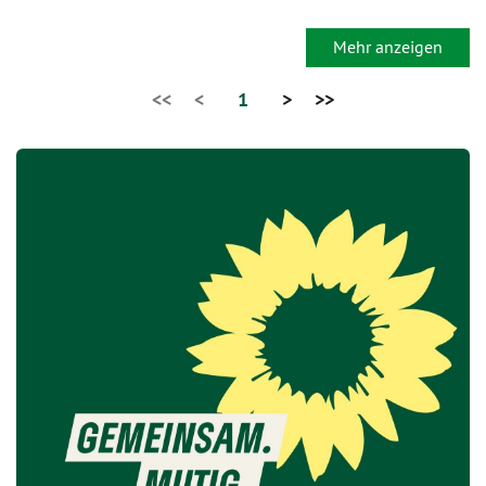
Mehr anzeigen
<<
<
1
>
>>