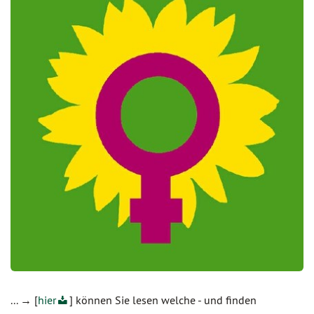
... → [
hier
] können Sie lesen welche - und finden