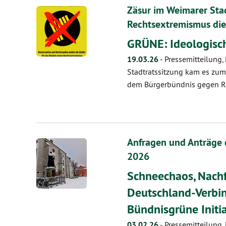
Zäsur im Weimarer Sta
Rechtsextremismus die
GRÜNE: Ideologisch
19.03.26
-
Pressemitteilung
Stadtratssitzung kam es zu
dem Bürgerbündnis gegen Rec
Anfragen und Anträge 
2026
Schneechaos, Nachf
Deutschland-Verbin
Bündnisgrüne Initia
03.02.26
-
Pressemitteilung