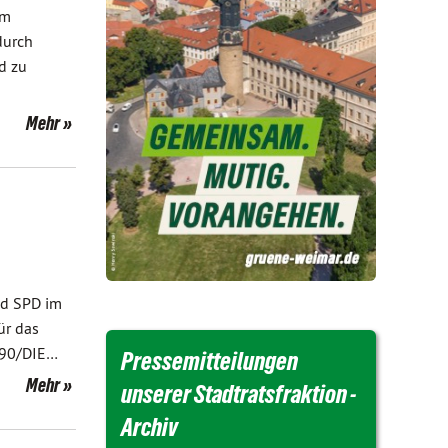
im
durch
d zu
Mehr
nd SPD im
ür das
 90/DIE…
Pressemitteilungen
Mehr
unserer Stadtratsfraktion -
Archiv