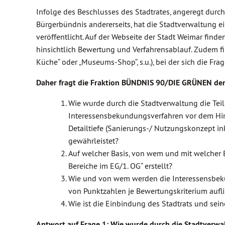
Infolge des Beschlusses des Stadtrates, angeregt du
Bürgerbündnis andererseits, hat die Stadtverwaltung e
veröffentlicht. Auf der Webseite der Stadt Weimar find
hinsichtlich Bewertung und Verfahrensablauf. Zudem f
Küche“ oder „Museums-Shop“, s.u.), bei der sich die Frag
Daher fragt die Fraktion BÜNDNIS 90/DIE GRÜNEN de
Wie wurde durch die Stadtverwaltung die Teiln
Interessensbekundungsverfahren vor dem Hint
Detailtiefe (Sanierungs-/ Nutzungskonzept in
gewährleistet?
Auf welcher Basis, von wem und mit welcher 
Bereiche im EG/1. OG“ erstellt?
Wie und von wem werden die Interessensbeku
von Punktzahlen je Bewertungskriterium aufli
Wie ist die Einbindung des Stadtrats und sein
Antwort auf Frage 1: Wie wurde durch die Stadtverwal