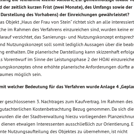
er zeitlich kurzen Frist (zwei Monate), des Umfangs sowie der D
 Darstellung des Vorhabens) der Einreichungen gewährleistet?
 Objekt „Haus der Frau von Stein“ richtet sich an alle interessiert
lche im Rahmen des Verfahrens einzureichen sind, wurden keine e
arauf verzichtet, das Sanierungs- und Nutzungskonzept entsprec
und Nutzungskonzept soll somit lediglich Aussagen über die beabs
nthalten. Die planerische Darstellung kann skizzenhaft erfolgen
ls Vorentwurf im Sinne der Leistungsphase 2 der HOAI einzureiche
rungskonzeptes ohne erhöhte planerische Anforderungen dürfte 
aumes möglich sein.
 mit welcher Bedeutung für das Verfahren wurde Anlage 4 „Gepla
er geschlossenen 3. Nachtrages zum Kaufvertrag. Im Rahmen des 
r gutachterlichen Kostenbetrachtung Bezug genommen. Da sich di
 wurden die der Stadtverwaltung hierzu vorliegenden Planzeichn
dienen etwaigen Interessenten ausschließlich zur Orientierung. E
ante Nutzungsaufteilung des Objektes zu übernehmen, ist nicht