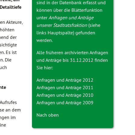
sind in der Datenbank erfasst und
etailtiefe
können über die Blätterfunktion
unter
Anfragen und Anträge
en Akteure,
unserer Stadtratsfraktion
(siehe
rhöhten
links Hauptspalte) gefunden
hend der
werden.
ichtigte
. Es ist
Alle früheren archivierten Anfragen
n. Die
und Anträge bis 31.12.2012 finden
auch
Sie hier:
Anfragen und Anträge 2012
nte
Anfragen und Anträge 2011
Anfragen und Anträge 2010
Aufrufes
Anfragen und Anträge 2009
ese an dem
Nach oben
ungen im
ine