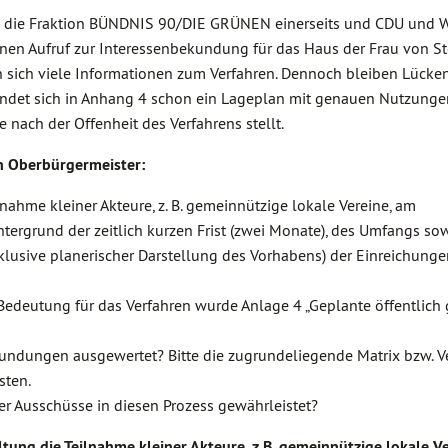
rch die Fraktion BÜNDNIS 90/DIE GRÜNEN einerseits und CDU und
inen Aufruf zur Interessenbekundung für das Haus der Frau von St
en sich viele Informationen zum Verfahren. Dennoch bleiben Lücke
indet sich in Anhang 4 schon ein Lageplan mit genauen Nutzungen
e nach der Offenheit des Verfahrens stellt.
n Oberbürgermeister:
ahme kleiner Akteure, z. B. gemeinnützige lokale Vereine, am
ergrund der zeitlich kurzen Frist (zwei Monate), des Umfangs sow
klusive planerischer Darstellung des Vorhabens) der Einreichunge
Bedeutung für das Verfahren wurde Anlage 4 „Geplante öffentlich
ndungen ausgewertet? Bitte die zugrundeliegende Matrix bzw. V
sten.
er Ausschüsse in diesen Prozess gewährleistet?
tung die Teilnahme kleiner Akteure, z.B. gemeinnützige lokale V