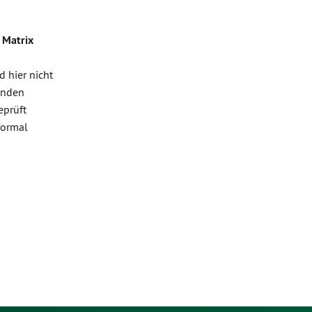
 Matrix
 hier nicht
enden
eprüft
formal