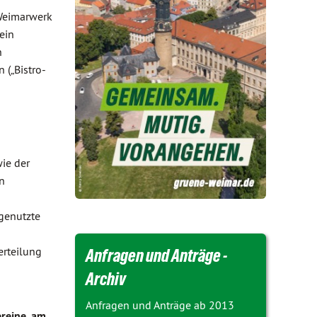
 Weimarwerk
ein
n
 („Bistro-
ie der
n
 genutzte
erteilung
Anfragen und Anträge -
Archiv
Anfragen und Anträge ab 2013
ereine, am