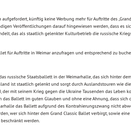
ufgefordert, künftig keine Werbung mehr für Auftritte des „Grand
ndigen Veröffentlichungen darauf hingewiesen werden, dass es si
elt, das als staatlich gelenkter Kulturbetrieb die russische Krie
llet für Auftritte in Weimar anzufragen und entsprechend zu buche
as russische Staatsballett in der Weimarhalle, das sich hinter d
ssland ist staatlich gelenkt und sorgt durch Auslandstouren wie die
, der mit seinem Krieg gegen die Ukraine Tausenden das Leben k
 das Ballett im guten Glauben und ohne eine Ahnung, dass sich d
imarhalle das Ballett aufgrund des Kontrahierungszwang nicht abw
en, wer sich hinter dem Grand Classic Ballet verbirgt, sowie eine
m beschränkt werden.