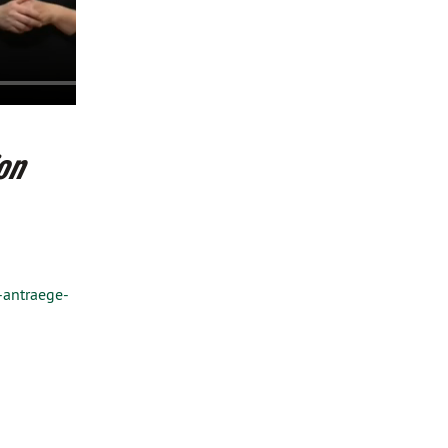
ion
-antraege-