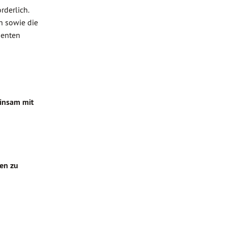
rderlich.
n sowie die
nenten
einsam mit
ien zu