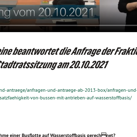
ine beantwortet die Anfrage der Frakt
tadtratssitzung am 20.10.2021
n-und-antraege/anfragen-und-antraege-ab-2013-box/anfragen-und
satzfaehigkeit-von-bussen-mit-antrieben-auf-wasserstoffbasis/
ahme einer Busflotte auf Wasserstoffbasis gerechnet?