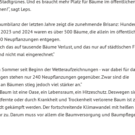
Stadtgrünes. Und es braucht mehr Platz für Bäume im öffentliche
en!“, sagt Leps.
Baumbilanz der letzten Jahre zeigt die zunehmende Brisanz: Hund
d. 2023 und 2024 waren es über 500 Bäume, die allein im öffentl
40 Neupflanzungen entgegen.
ich das auf tausende Bäume Verlust, und das nur auf städtischen F
nd nicht mal eingerechnet.“
n Sommer seit Beginn der Wetteraufzeichnungen - war dabei für d
ungen stehen nur 240 Neupflanzungen gegenüber. Zwar sind die
an Bäumen stieg jedoch viel stärker an.“
r Baum ist eine Oase, ein Lebensraum, ein Hitzeschutz. Deswegen s
fernte oder durch Krankheit und Trockenheit verlorene Baum ist z
dt gekämpft werden. Der fortschreitende Klimawandel mit heißen
r zu. Darum muss vor allem die Baumversorgung und Baumpflege 