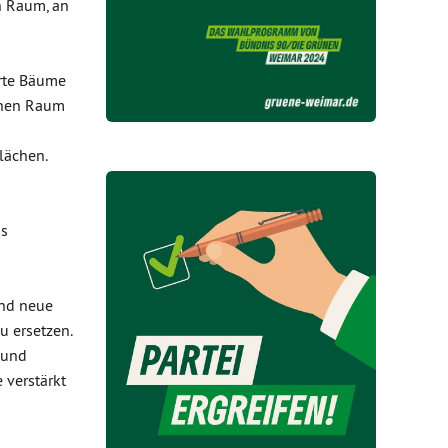
n Raum, an
erte Bäume
ichen Raum
lächen.
as
ind neue
u ersetzen.
 und
verstärkt