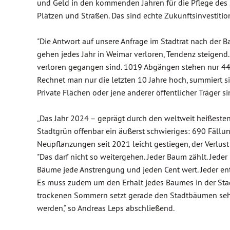
und Geld in den kommenden Jahren für die Pflege des 
Plätzen und Straßen. Das sind echte Zukunftsinvestition
"Die Antwort auf unsere Anfrage im Stadtrat nach der 
gehen jedes Jahr in Weimar verloren, Tendenz steigen
verloren gegangen sind. 1019 Abgängen stehen nur 4
Rechnet man nur die letzten 10 Jahre hoch, summiert s
Private Flächen oder jene anderer öffentlicher Träger si
„Das Jahr 2024 – geprägt durch den weltweit heißeste
Stadtgrün offenbar ein äußerst schwieriges: 690 Fäll
Neupflanzungen seit 2021 leicht gestiegen, der Verlust 
"Das darf nicht so weitergehen. Jeder Baum zählt. Jede
Bäume jede Anstrengung und jeden Cent wert. Jeder ent
Es muss zudem um den Erhalt jedes Baumes in der Sta
trockenen Sommern setzt gerade den Stadtbäumen seh
werden,“ so Andreas Leps abschließend.