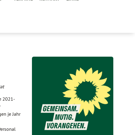
at
re 2021-
r
en je Jahr
Personal