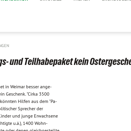
NGEN
gs- und Teilhabepaket kein Ostergesch
et in Weimar besser ange-
ein Geschenk. "Cirka 3500
 könnten Hilfen aus dem "Pa-
litischer Sprecher der
Kinder und junge Erwachsene
htigte u.ä.), 1400 Wohn-
te oder denen gleichgestellte