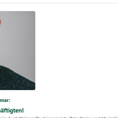
mar:
äftigten!