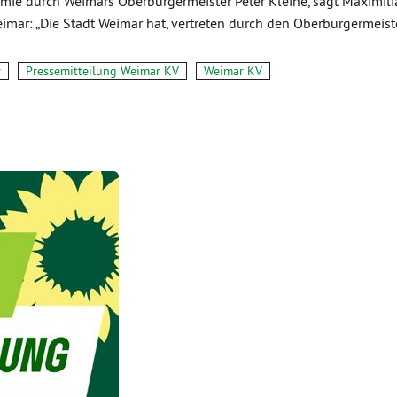
omie durch Weimars Oberbürgermeister Peter Kleine, sagt Maximili
r: „Die Stadt Weimar hat, vertreten durch den Oberbürgermeiste
r
Pressemitteilung Weimar KV
Weimar KV