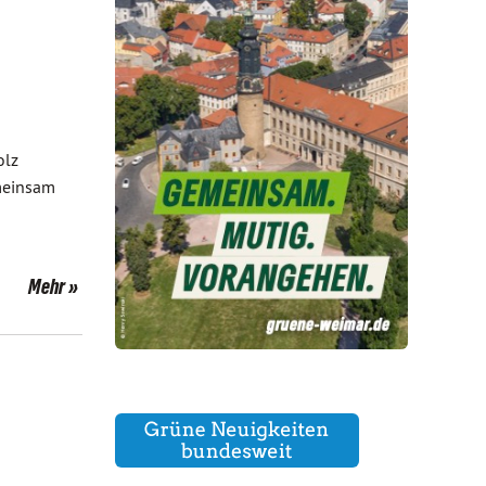
olz
emeinsam
Mehr