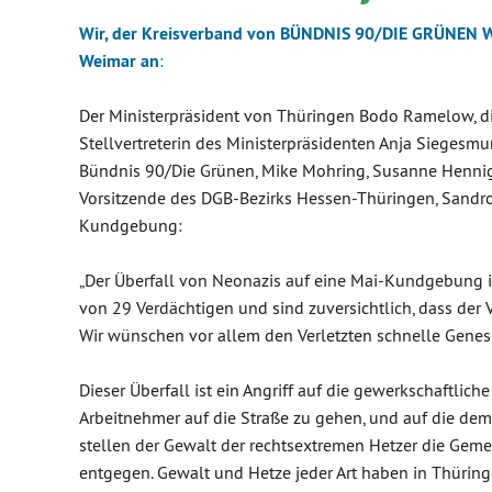
Wir, der Kreisverband von BÜNDNIS 90/DIE GRÜNEN We
Weimar
an
:
Der Ministerpräsident von Thüringen Bodo Ramelow, die 
Stellvertreterin des Ministerpräsidenten Anja Siegesm
Bündnis 90/Die Grünen, Mike Mohring, Susanne Hennig-
Vorsitzende des DGB-Bezirks Hessen-Thüringen, Sandro
Kundgebung‎:
„Der Überfall von Neonazis auf eine Mai-Kundgebung is
von 29 Verdächtigen und sind zuversichtlich, dass der Vo
Wir wünschen vor allem den Verletzten schnelle Gene
Dieser Überfall ist ein Angriff auf die gewerkschaftlich
Arbeitnehmer auf die Straße zu gehen, und auf die demo
stellen der Gewalt der rechtsextremen Hetzer die Ge
entgegen. Gewalt und Hetze jeder Art haben in Thüring