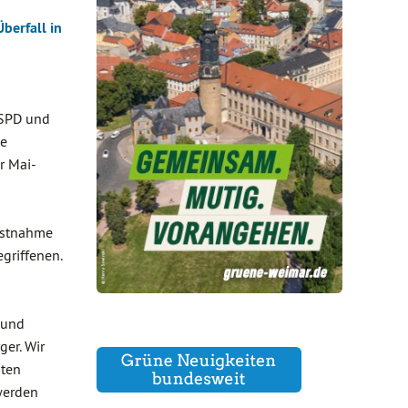
berfall in
 SPD und
de
r Mai-
Festnahme
egriffenen.
n und
ger. Wir
aten
werden