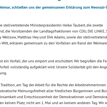
imar, schließen uns der gemeinsamen Erklärung zum Neonazi-Ü
stellvertretende Ministerpräsidentin Heike Taubert, die zweite
und, die Vorsitzenden der Landtagsfraktionen von CDU, DIE LINKE,
Wellsow, Matthias Hey und Dirk Adams, sowie der stellvertreten
 Witt, erklären gemeinsam zu den Vorfällen am Rand der Weimare
t ein Vorfall, der uns empört und erschüttert. Wir begrüßen die 
rfall vollständig aufgeklärt wird. Unsere Solidarität gilt den Ang
sung.
e Tradition, am Tag der Arbeit für die Rechte der Arbeitnehmerinne
kratische Meinungsfreiheit aller friedlichen Bürgerinnen und Bür
meinsamkeit und Entschlossenheit der Demokratinnen und Demokr
en keinen Platz, nicht am 1. Mai und an keinem anderen Tag. Wir 