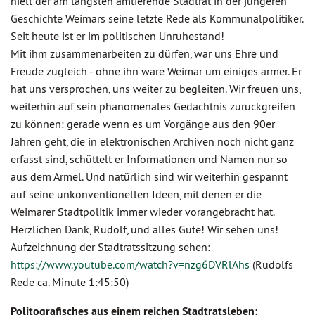
hielt der am längsten amtierende Stadtrat in der jüngeren
Geschichte Weimars seine letzte Rede als Kommunalpolitiker.
Seit heute ist er im politischen Unruhestand!
Mit ihm zusammenarbeiten zu dürfen, war uns Ehre und
Freude zugleich - ohne ihn wäre Weimar um einiges ärmer. Er
hat uns versprochen, uns weiter zu begleiten. Wir freuen uns,
weiterhin auf sein phänomenales Gedächtnis zurückgreifen
zu können: gerade wenn es um Vorgänge aus den 90er
Jahren geht, die in elektronischen Archiven noch nicht ganz
erfasst sind, schüttelt er Informationen und Namen nur so
aus dem Ärmel. Und natürlich sind wir weiterhin gespannt
auf seine unkonventionellen Ideen, mit denen er die
Weimarer Stadtpolitik immer wieder vorangebracht hat.
Herzlichen Dank, Rudolf, und alles Gute! Wir sehen uns!
Aufzeichnung der Stadtratssitzung sehen:
https://www.youtube.com/watch?v=nzg6DVRlAhs
(Rudolfs
Rede ca. Minute 1:45:50)
Politografisches aus einem reichen Stadtratsleben: